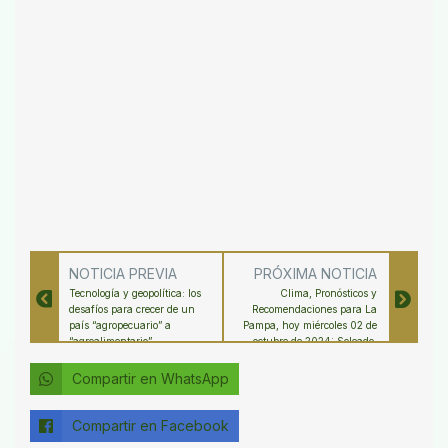
NOTICIA PREVIA
PRÓXIMA NOTICIA
Tecnología y geopolítica: los
Clima, Pronósticos y
desafíos para crecer de un
Recomendaciones para La
país “agropecuario” a
Pampa, hoy miércoles 02 de
“agroalimentario”
octubre de 2024: Soleado,
viento y temperaturas
agradables
Compartir en WhatsApp
Compartir en Facebook