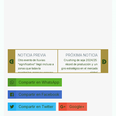
NOTICIA PREVIA
PRÓXIMA NOTICIA
Otro evento de lluvias
Crushing de soja 2024/25:
“significativo” llegó incluso a
récord de producción y un
zonas que todavía
giro estratégico en el mercado
mantenían reservas escasas
global
Compartir en WhatsApp
Compartir en Facebook
Compartir en Twitter
Google+