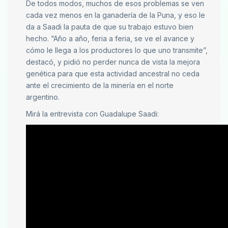
De todos modos, muchos de esos problemas se ven
cada vez menos en la ganadería de la Puna, y eso le
da a Saadi la pauta de que su trabajo estuvo bien
hecho. “Año a año, feria a feria, se ve el avance y
cómo le llega a los productores lo que uno transmite”,
destacó, y pidió no perder nunca de vista la mejora
genética para que esta actividad ancestral no ceda
ante el crecimiento de la minería en el norte
argentino.
Mirá la entrevista con Guadalupe Saadi: