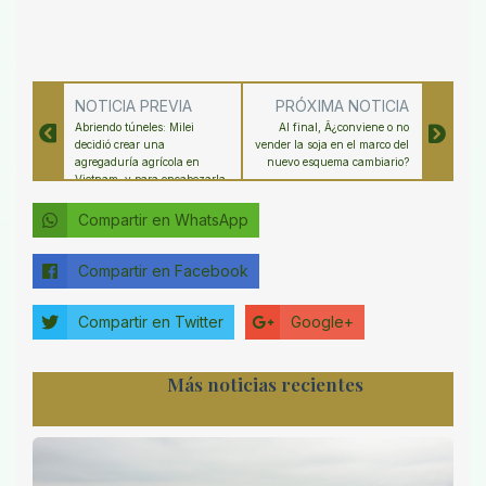
NOTICIA PREVIA
PRÓXIMA NOTICIA
Abriendo túneles: Milei
Al final, Â¿conviene o no
decidió crear una
vender la soja en el marco del
agregaduría agrícola en
nuevo esquema cambiario?
Vietnam, y para encabezarla
designó a un diplomático
acostumbrado a lidiar con ?
Compartir en WhatsApp
los sucios comunistas?
Compartir en Facebook
Compartir en Twitter
Google+
Más noticias recientes