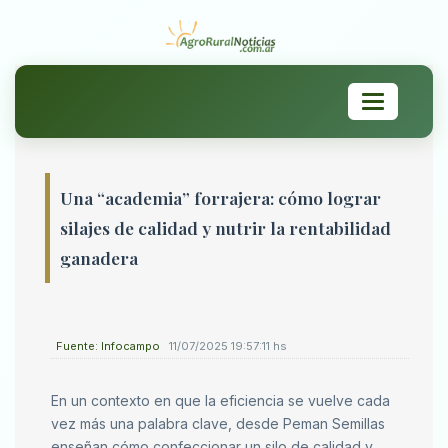
Toggle
navigation
Una “academia” forrajera: cómo lograr
silajes de calidad y nutrir la rentabilidad
ganadera
Fuente: Infocampo
11/07/2025 19:57:11 hs
En un contexto en que la eficiencia se vuelve cada
vez más una palabra clave, desde Peman Semillas
enseñan cómo confeccionar un silo de calidad y