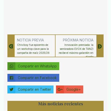
NOTICIA PREVIA
PRÓXIMA NOTICIA
Chivilcoy fue epicentro de
Innovación premiada: la
un workshop clave para la
sembradora EVOX de TANZI
campaña de maíz 2025/26
recibe el máximo galardón en
diseño
Compartir en WhatsApp
Compartir en Facebook
Compartir en Twitter
Google+
Más noticias recientes