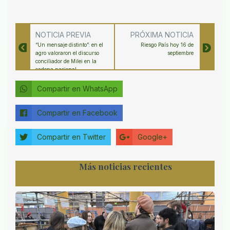
NOTICIA PREVIA
PRÓXIMA NOTICIA
“Un mensaje distinto”: en el
Riesgo País hoy 16 de
agro valoraron el discurso
septiembre
conciliador de Milei en la
cadena nacional
Compartir en WhatsApp
Compartir en Facebook
Compartir en Twitter
Google+
Más noticias recientes