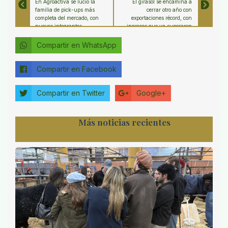
En Agroactiva se lució la
El girasol se encamina a
familia de pick-ups más
cerrar otro año con
completa del mercado, con
exportaciones récord, con
nuevos integrantes
ingresos que ya superaron
los US$ 1.300 millones
Compartir en WhatsApp
Compartir en Facebook
Compartir en Twitter
Google+
Más noticias recientes