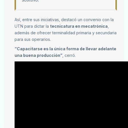
Así, entre sus iniciativas, destacó un convenio con la
UTN para dictar la
tecnicatura en mecatrónica
,
además de ofrecer terminalidad primaria y secundaria
para sus operarios.
“Capacitarse es la única forma de llevar adelante
una buena producción”
, cerró.