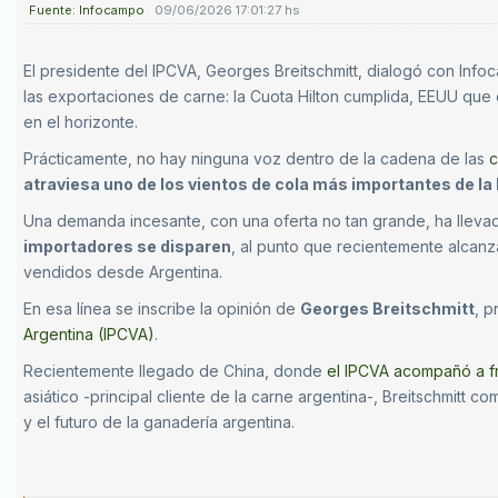
Fuente: Infocampo
09/06/2026 17:01:27 hs
El presidente del IPCVA, Georges Breitschmitt, dialogó con Inf
las exportaciones de carne: la Cuota Hilton cumplida, EEUU qu
en el horizonte.
Prácticamente, no hay ninguna voz dentro de la cadena de las
c
atraviesa uno de los vientos de cola más importantes de la 
Una demanda incesante, con una oferta no tan grande, ha lleva
importadores se disparen
, al punto que recientemente alcan
vendidos desde Argentina.
En esa línea se inscribe la opinión de
Georges Breitschmitt
, p
Argentina (IPCVA)
.
Recientemente llegado de China, donde
el IPCVA acompañó a fr
asiático -principal cliente de la carne argentina-, Breitschmitt c
y el futuro de la ganadería argentina
.