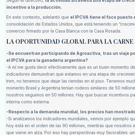
Según el directivo,
la actividad atraviesa una etapa de creci
incentivo a la producción.
En este contexto, adelantó que
el IPCVA tiene el foco puesto
consolidación de Estados Unidos, que está teniendo un “crecimi
comercio firmado por la Casa Blanca con la Casa Rosada.
LA OPORTUNIDAD GLOBAL PARA LA CARNE
-Se encuentran participando de Agroactiva, tras un viaje p
el IPCVA para la ganadería argentina?
-A mí me gusta decir efectivamente que es un buen momento de l
indicadores demuestran que estamos en una etapa de crecimien
tren, no tenemos que dejar las riendas en el piso. Tenemos muc
momento Brasil y Argentina tenían rodeos similares de 50 millon
nosotros seguimos en 50 millones. Hay que buscar incentivos pa
interna como externa.
-Respecto a la demanda mundial, los precios han mostrado
-Si analizamos los indicadores mundiales, vemos por ejemplo qu
hoy está en el orden de las 90 millones, mientras que nosotros
que viene en alza. Por eso hay perspectivas muy favorables: un