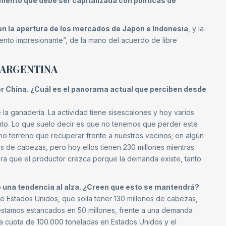
miento que debe ser capitalizada con políticas de
 en la apertura de los mercados de Japón e Indonesia
, y la
ento impresionante”, de la mano del acuerdo de libre
 ARGENTINA
or China. ¿Cuál es el panorama actual que perciben desde
a ganadería. La actividad tiene sisescalones y hoy varios
to. Lo que suelo decir es que no tenemos que perder este
ho terreno que recuperar frente a nuestros vecinos; en algún
es de cabezas, pero hoy ellos tienen 230 millones mientras
ra que el productor crezca porque la demanda existe, tanto
 una tendencia al alza. ¿Creen que esto se mantendrá?
e Estados Unidos, que solía tener 130 millones de cabezas,
 estamos estancados en 50 millones, frente a una demanda
a cuota de 100.000 toneladas en Estados Unidos y el