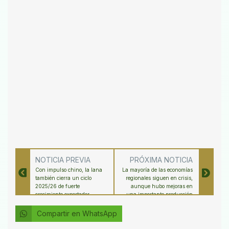
NOTICIA PREVIA
PRÓXIMA NOTICIA
Con impulso chino, la lana
La mayoría de las economías
también cierra un ciclo
regionales siguen en crisis,
2025/26 de fuerte
aunque hubo mejoras en
crecimiento exportador
una importante producción
del centro del país
Compartir en WhatsApp