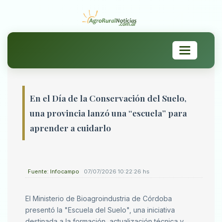
Toggle
navigation
En el Día de la Conservación del Suelo,
una provincia lanzó una “escuela” para
aprender a cuidarlo
Fuente: Infocampo
07/07/2026 10:22:26 hs
El Ministerio de Bioagroindustria de Córdoba
presentó la "Escuela del Suelo", una iniciativa
destinada a la formación, actualización técnica y