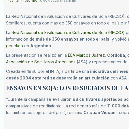
Fuente: Infocampo
07/07/2026 17:36:11 hs
La Red Nacional de Evaluación de Cultivares de Soja (RECSO), c
Semilleros, cuenta con más de 350 ensayos en todo el país e in
La
Red Nacional de Evaluación de Cultivares de Soja (RECSO)
p
información de
más de 350 ensayos en todo el país
, y volvió
genético
en
Argentina
.
La presentación se realizó en la
EEA Marcos Juárez
,
Córdoba
, 
Asociación de Semilleros Argentinos (
ASA) y representantes de l
Creada en 1980 por el INTA, a partir de una
iniciativa del inve
desde 2004 esta red se desarrolla en articulación
con ASA.
ENSAYOS EN SOJA: LOS RESULTADOS DE L
“Durante la campaña se evaluaron
88 cultivares aportados po
comparativos de rendimiento. La red generó más de
11.000 dat
los ambientes sojeros del país”, resumió
Cristian Vissani
, coor