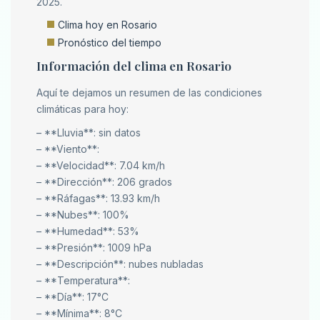
2025.
Clima hoy en Rosario
Pronóstico del tiempo
Información del clima en Rosario
Aquí te dejamos un resumen de las condiciones
climáticas para hoy:
– **Lluvia**: sin datos
– **Viento**:
– **Velocidad**: 7.04 km/h
– **Dirección**: 206 grados
– **Ráfagas**: 13.93 km/h
– **Nubes**: 100%
– **Humedad**: 53%
– **Presión**: 1009 hPa
– **Descripción**: nubes nubladas
– **Temperatura**:
– **Día**: 17°C
– **Mínima**: 8°C