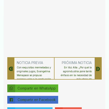
NOTICIA PREVIA
PRÓXIMA NOTICIA
Con exquisitas mermeladas y
En Voz Alta: ¿Por qué la
originales jugos, Evangelina
agroindustria pone tanto
Menapace se propuso
énfasis en la necesidad de
agregar valor a la producción
más obras de
citrícola de Malabrigo
infraestructura?
Compartir en WhatsApp
Compartir en Facebook