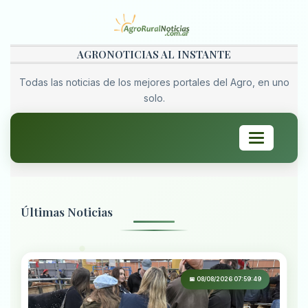
AGRONOTICIAS AL INSTANTE
Todas las noticias de los mejores portales del Agro, en uno
solo.
Toggle
navigation
Últimas Noticias
📅 08/08/2026 07:59:49