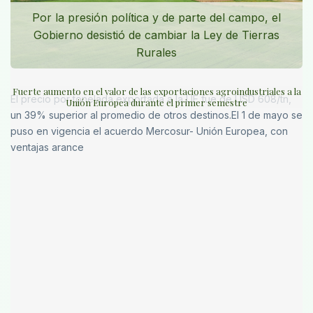
Por la presión política y de parte del campo, el
Gobierno desistió de cambiar la Ley de Tierras
Rurales
Fuerte aumento en el valor de las exportaciones agroindustriales a la
El precio por tonelada exportada a la UE fue de USD 608/tn,
Unión Europea durante el primer semestre
un 39% superior al promedio de otros destinos.El 1 de mayo se
puso en vigencia el acuerdo Mercosur- Unión Europea, con
ventajas arance